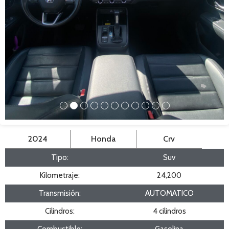
2024
Honda
Crv
Tipo:
Suv
Kilometraje:
24,200
Transmisión:
AUTOMATICO
Cilindros:
4 cilindros
Combustible:
Gasolina